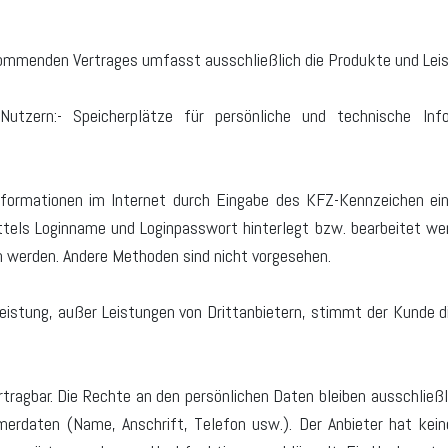
ommenden Vertrages umfasst ausschließlich die Produkte und Leis
Nutzern:- Speicherplätze für persönliche und technische Inf
nformationen im Internet durch Eingabe des KFZ-Kennzeichen ei
ittels Loginname und Loginpasswort hinterlegt bzw. bearbeitet w
werden. Andere Methoden sind nicht vorgesehen.
 Leistung, außer Leistungen von Drittanbietern, stimmt der Kunde 
rtragbar. Die Rechte an den persönlichen Daten bleiben ausschließl
erdaten (Name, Anschrift, Telefon usw.). Der Anbieter hat keine