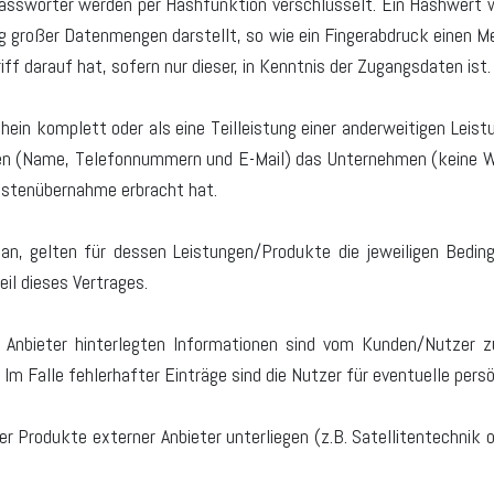
sswörter werden per Hashfunktion verschlüsselt. Ein Hashwert wi
g großer Datenmengen darstellt, so wie ein Fingerabdruck einen Me
riff darauf hat, sofern nur dieser, in Kenntnis der Zugangsdaten ist.
hein komplett oder als eine Teilleistung einer anderweitigen Leist
en (Name, Telefonnummern und E-Mail) das Unternehmen (keine We
Kostenübernahme erbracht hat.
 an, gelten für dessen Leistungen/Produkte die jeweiligen Beding
il dieses Vertrages.
 Anbieter hinterlegten Informationen sind vom Kunden/Nutzer zu
. Im Falle fehlerhafter Einträge sind die Nutzer für eventuelle per
r Produkte externer Anbieter unterliegen (z.B. Satellitentechnik 